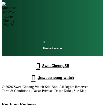

Kembali ke atas

SweeCheongSB

@sweecheong_watch
© 2026 Swee Cheong Watch Sdn Bhd. All Rights Reserved
Term & Conditions
|
Dasar Privasi
|
Dasar Kuki
| Site Map
Pin It on Pinterest