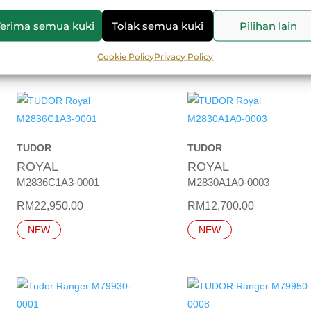
RM
14,350.00
RM
14,350.00
Terima semua kuki
Tolak semua kuki
Pilihan lain
NEW
NEW
Cookie Policy
Privacy Policy
TUDOR
TUDOR
ROYAL
ROYAL
M2836C1A3-0001
M2830A1A0-0003
RM
22,950.00
RM
12,700.00
NEW
NEW