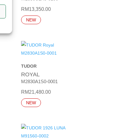
RM
13,350.00
NEW
TUDOR
ROYAL
M2830A1S0-0001
RM
21,480.00
NEW