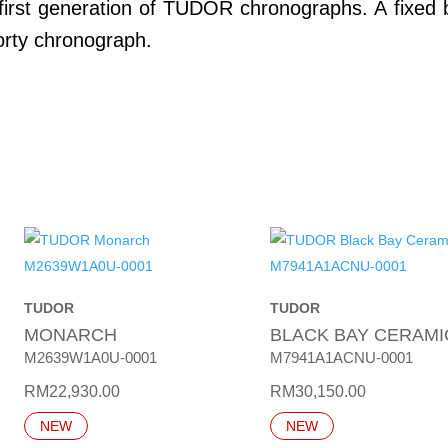
e first generation of TUDOR chronographs. A fixed
porty chronograph.
TUDOR
TUDOR
MONARCH
BLACK BAY CERAMI
M2639W1A0U-0001
M7941A1ACNU-0001
RM
22,930.00
RM
30,150.00
NEW
NEW