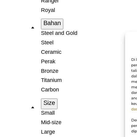
Ranger
Royal
Bahan
Steel and Gold
Steel
Ceramic
Di
Perak
pe
Bronze
tal
da
Titanium
men
me
Carbon
da
an
Size
keu
das
Small
De
Mid-size
pe
Large
di