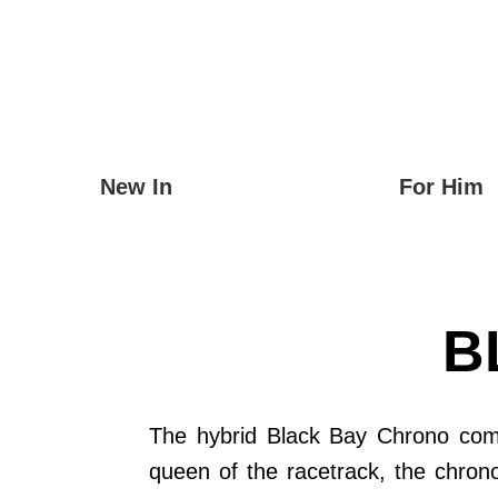
New In
For Him
B
The hybrid Black Bay Chrono comb
queen of the racetrack, the chrono