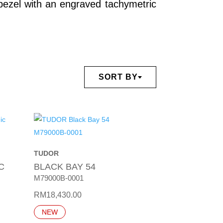
 bezel with an engraved tachymetric
SORT BY
TUDOR
C
BLACK BAY 54
M79000B-0001
RM
18,430.00
NEW