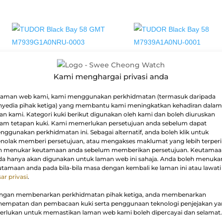
TUDOR
TUDOR
BLACK BAY 58 GMT
BLACK BAY 58
Kami menghargai privasi anda
M7939G1A0NRU-0003
M7939A1A0NU-0001
 laman web kami, kami menggunakan perkhidmatan (termasuk daripada
RM
22,000.00
RM
20,800.00
nyedia pihak ketiga) yang membantu kami meningkatkan kehadiran dalam
ian kami. Kategori kuki berikut digunakan oleh kami dan boleh diuruskan
NEW
NEW
lam tetapan kuki. Kami memerlukan persetujuan anda sebelum dapat
ggunakan perkhidmatan ini. Sebagai alternatif, anda boleh klik untuk
nolak memberi persetujuan, atau mengakses maklumat yang lebih terperi
n menukar keutamaan anda sebelum memberikan persetujuan. Keutama
da hanya akan digunakan untuk laman web ini sahaja. Anda boleh menuka
tamaan anda pada bila-bila masa dengan kembali ke laman ini atau lawati
ar privasi
.
ngan membenarkan perkhidmatan pihak ketiga, anda membenarkan
TUDOR
TUDOR
nempatan dan pembacaan kuki serta penggunaan teknologi penjejakan y
ROYAL
ROYAL
perlukan untuk memastikan laman web kami boleh dipercayai dan selamat.
M2840D1A0-0002
M2840D1A0-0003