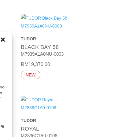
TUDOR
BLACK BAY 58
M7939A1A0NU-0003
RM
19,370.00
NEW
nci
an
r
TUDOR
ang
ROYAL
M2836C1A0-0106