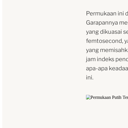
Permukaan ini d
Garapannya mem
yang dikuasai s
femtosecond, ya
yang memisahka
jam indeks pen
apa-apa keadaan
ini.