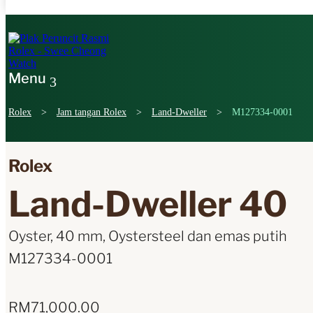
Rolex
>
Jam tangan Rolex
>
Land-Dweller
>
M127334-0001
Rolex
Land-Dweller 40
Oyster, 40 mm, Oystersteel dan emas putih
M127334-0001
RM
71,000.00