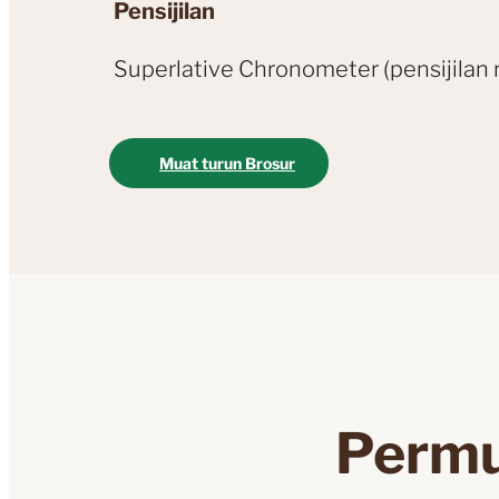
Pensijilan
Superlative Chronometer (pensijilan 
Muat turun Brosur
Permu