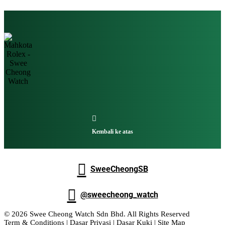

Kembali ke atas

SweeCheongSB

@sweecheong_watch
© 2026 Swee Cheong Watch Sdn Bhd. All Rights Reserved
Term & Conditions
|
Dasar Privasi
|
Dasar Kuki
| Site Map