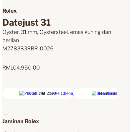
Rolex
Datejust 31
Oyster, 31 mm, Oystersteel, emas kuning dan
berlian
M278383RBR-0026
RM
104,950.00
+60 9 741 2333
Hantar mesej
Jaminan Rolex