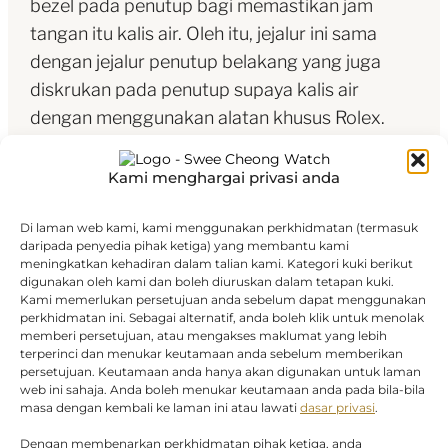
bezel pada penutup bagi memastikan jam
tangan itu kalis air. Oleh itu, jejalur ini sama
dengan jejalur penutup belakang yang juga
diskrukan pada penutup supaya kalis air
dengan menggunakan alatan khusus Rolex.
Lama-kelamaan, jejalur itu menjadi elemen
estetik, satu ciri asli yang menjadi tanda
Kami menghargai privasi anda
pengenalan Rolex. Kini, bezel berjejalur ialah
satu tanda kelainan, dalam emas pada Datejust
Di laman web kami, kami menggunakan perkhidmatan (termasuk
daripada penyedia pihak ketiga) yang membantu kami
36 ini.
meningkatkan kehadiran dalam talian kami. Kategori kuki berikut
digunakan oleh kami dan boleh diuruskan dalam tetapan kuki.
Kami memerlukan persetujuan anda sebelum dapat menggunakan
perkhidmatan ini. Sebagai alternatif, anda boleh klik untuk menolak
memberi persetujuan, atau mengakses maklumat yang lebih
terperinci dan menukar keutamaan anda sebelum memberikan
persetujuan. Keutamaan anda hanya akan digunakan untuk laman
web ini sahaja. Anda boleh menukar keutamaan anda pada bila-bila
Permukaan hijau pudina
masa dengan kembali ke laman ini atau lawati
dasar privasi
.
Dengan membenarkan perkhidmatan pihak ketiga, anda