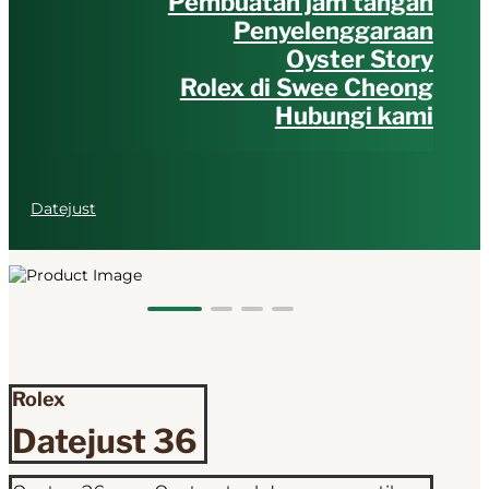
Pembuatan jam tangan
Penyelenggaraan
Oyster Story
Rolex di Swee Cheong
Hubungi kami
Datejust
Rolex 
Datejust 36 