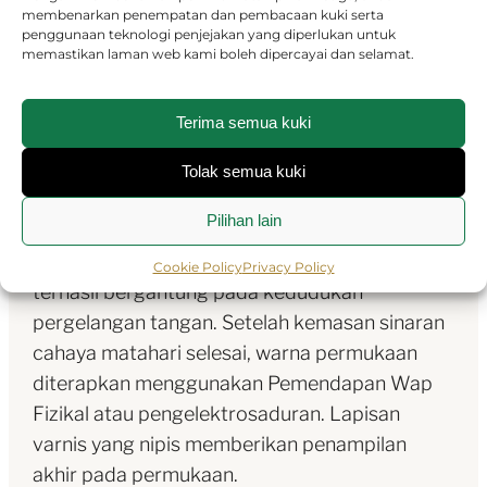
membenarkan penempatan dan pembacaan kuki serta
Kemasan sinaran cahaya matahari
penggunaan teknologi penjejakan yang diperlukan untuk
menghasilkan pantulan cahaya yang halus
memastikan laman web kami boleh dipercayai dan selamat.
pada kebanyakan permukaan dalam koleksi
Oyster Perpetual. Kemasan ini digarap
Terima semua kuki
menerusi kemahiran teknik memberus yang
menghasilkan alur yang memencar keluar dari
Tolak semua kuki
tengah permukaan. Cahaya meresap secara
Pilihan lain
konsisten di sepanjang setiap ukiran,
mewujudkan sinaran halus yang unik yang
Cookie Policy
Privacy Policy
terhasil bergantung pada kedudukan
pergelangan tangan. Setelah kemasan sinaran
cahaya matahari selesai, warna permukaan
diterapkan menggunakan Pemendapan Wap
Fizikal atau pengelektrosaduran. Lapisan
varnis yang nipis memberikan penampilan
akhir pada permukaan.