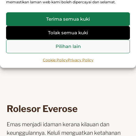
memastikan laman web kami boleh dipercayai dan selamat.
setiap ukiran, mewujudkan sinaran halus yang
unik yang terhasil bergantung pada kedudukan
Terima semua kuki
pergelangan tangan. Setelah kemasan sinaran
cahaya matahari selesai, warna permukaan
Tolak semua kuki
diterapkan menggunakan Pemendapan Wap
Pilihan lain
Fizikal atau pengelektrosaduran. Lapisan varnis
yang nipis memberikan penampilan akhir pada
Cookie Policy
Privacy Policy
permukaan.
Rolesor Everose
Emas menjadi idaman kerana kilauan dan
keunggulannya. Keluli menguatkan ketahanan