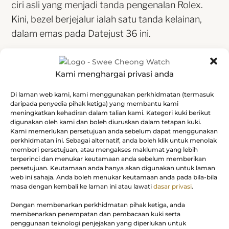
ciri asli yang menjadi tanda pengenalan Rolex.
Kini, bezel berjejalur ialah satu tanda kelainan,
dalam emas pada Datejust 36 ini.
Kami menghargai privasi anda
Di laman web kami, kami menggunakan perkhidmatan (termasuk
daripada penyedia pihak ketiga) yang membantu kami
Permukaan Batu Loh
meningkatkan kehadiran dalam talian kami. Kategori kuki berikut
digunakan oleh kami dan boleh diuruskan dalam tetapan kuki.
Kami memerlukan persetujuan anda sebelum dapat menggunakan
Kemasan sinaran cahaya matahari menghasilkan
perkhidmatan ini. Sebagai alternatif, anda boleh klik untuk menolak
pantulan cahaya yang halus pada kebanyakan
memberi persetujuan, atau mengakses maklumat yang lebih
terperinci dan menukar keutamaan anda sebelum memberikan
permukaan dalam koleksi Oyster Perpetual.
persetujuan. Keutamaan anda hanya akan digunakan untuk laman
web ini sahaja. Anda boleh menukar keutamaan anda pada bila-bila
Kemasan ini digarap menerusi kemahiran teknik
masa dengan kembali ke laman ini atau lawati
dasar privasi
.
memberus yang menghasilkan alur yang
Dengan membenarkan perkhidmatan pihak ketiga, anda
memencar keluar dari tengah permukaan.
membenarkan penempatan dan pembacaan kuki serta
Cahaya meresap secara konsisten di sepanjang
penggunaan teknologi penjejakan yang diperlukan untuk