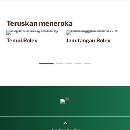
Teruskan meneroka
Temui Rolex
Jam tangan Rolex
J
2
