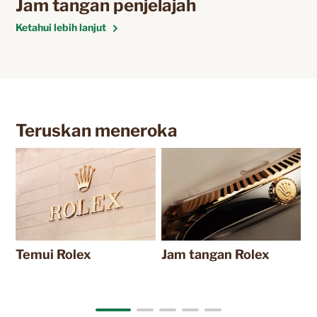
Jam tangan penjelajah
Ketahui lebih lanjut
Teruskan meneroka
J
2
Temui Rolex
Jam tangan Rolex