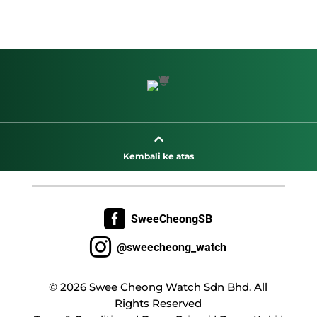

Kembali ke atas

SweeCheongSB

@sweecheong_watch
© 2026 Swee Cheong Watch Sdn Bhd. All
Rights Reserved