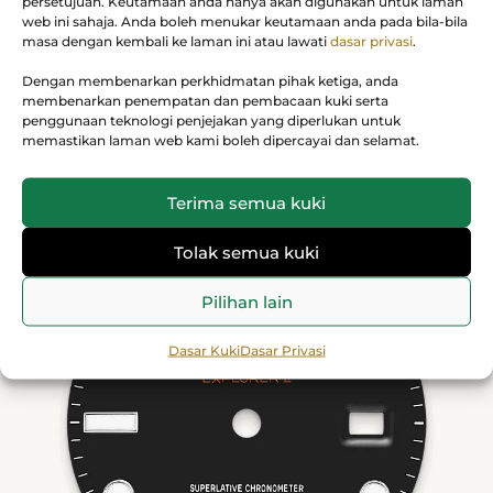
persetujuan. Keutamaan anda hanya akan digunakan untuk laman
menjadi jam tangan pilihan bagi ahli speleologi,
web ini sahaja. Anda boleh menukar keutamaan anda pada bila-bila
masa dengan kembali ke laman ini atau lawati
dasar privasi
.
ahli volkanologi dan penjelajah kutub. Penanda
jam dan jarum jam mempunyai paparan
Dengan membenarkan perkhidmatan pihak ketiga, anda
membenarkan penempatan dan pembacaan kuki serta
Chromalight yang sangat mudah dibaca dengan
penggunaan teknologi penjejakan yang diperlukan untuk
sinaran biru yang tahan lama.
memastikan laman web kami boleh dipercayai dan selamat.
Terima semua kuki
Tolak semua kuki
Pilihan lain
Dasar Kuki
Dasar Privasi