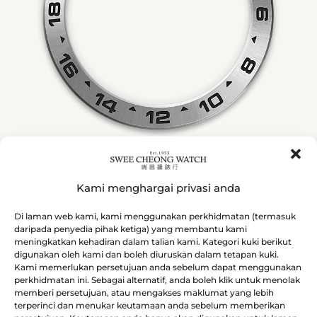
Kami menghargai privasi anda
Permukaan hitam
Di laman web kami, kami menggunakan perkhidmatan (termasuk
daripada penyedia pihak ketiga) yang membantu kami
meningkatkan kehadiran dalam talian kami. Kategori kuki berikut
Explorer II mempunyai paparan tarikh, jarum 24
digunakan oleh kami dan boleh diuruskan dalam tetapan kuki.
Kami memerlukan persetujuan anda sebelum dapat menggunakan
jam tambahan berwarna oren dan bezel tetap
perkhidmatan ini. Sebagai alternatif, anda boleh klik untuk menolak
berserta senggatan 24 jam yang membolehkan
memberi persetujuan, atau mengakses maklumat yang lebih
terperinci dan menukar keutamaan anda sebelum memberikan
pembezaan waktu siang dan malam. Model ini